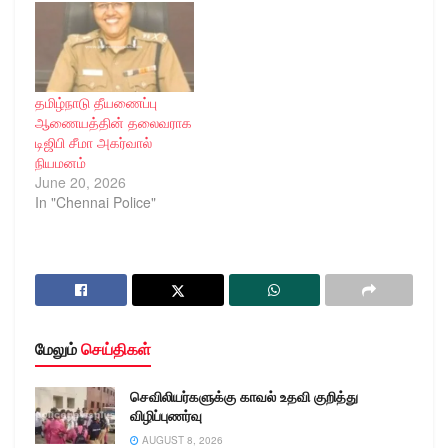
தமிழ்நாடு தீயணைப்பு
ஆணையத்தின் தலைவராக
டிஜிபி சீமா அகர்வால்
நியமனம்
June 20, 2026
In "Chennai Police"
மேலும்
செய்திகள்
செவிலியர்களுக்கு காவல் உதவி குறித்து
விழிப்புணர்வு
AUGUST 8, 2026