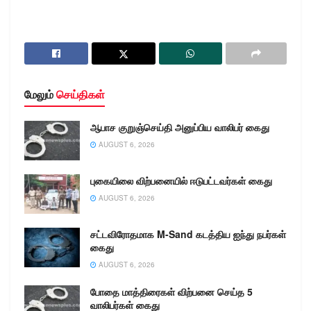
மேலும்
செய்திகள்
ஆபாச குறுஞ்செய்தி அனுப்பிய வாலிபர் கைது
AUGUST 6, 2026
புகையிலை விற்பனையில் ஈடுபட்டவர்கள் கைது
AUGUST 6, 2026
சட்டவிரோதமாக M-Sand கடத்திய ஐந்து நபர்கள்
கைது
AUGUST 6, 2026
போதை மாத்திரைகள் விற்பனை செய்த 5
வாலிபர்கள் கைது