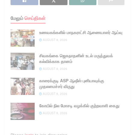
மேலும்
செய்திகள்
உணவகங்களில் மாநகராட்சி ஆணையாளர் ஆய்வு
AUGUST 8, 2026
சிவகங்கை ஜெகநாதனின் உடல் மருத்துவக்
கல்விக்காக தானம்
AUGUST 8, 2026
காரைக்குடி ASP ஆஷீஸ் புனியாவுக்கு
முதலமைச்சர் விருது
AUGUST 8, 2026
கோயில் நில மோசடி வழக்கில் குற்றவாளி கைது
AUGUST 8, 2026