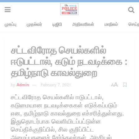
முகப்பு
முதல்வர்
டிஜிபி
அதிகாரிகள்
மாநிலம்
செய்த
சட்டவிரோத செயல்களில்
ஈடுபட்டால், கடும் நடவடிக்கை :
தமிழ்நாடு காவல்துறை
A
by
Admin
February 7, 2021
A
சட்டவிரோத செயல்களில் ஈடுபட்டால்,
கடுமையான நடவடிக்கைகள் எடுக்கப்படும்
என, தமிழ்நாடு காவல்துறை எச்சரித்துள்ளது.
இதுதொடர்பாக வெளியிடப்பட்டுள்ள
செய்திக்குறிப்பில், சில குறிப்பிட்ட
அமைப்புகளைச் சேர்ந்தவர்கள், அரசியல்