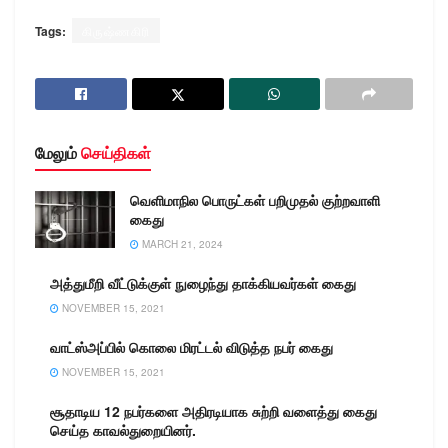
Tags:
கிருஷ்ணகிரி
மேலும்
செய்திகள்
வெளிமாநில பொருட்கள் பறிமுதல் குற்றவாளி
கைது
MARCH 21, 2024
அத்துமீறி வீட்டுக்குள் நுழைந்து தாக்கியவர்கள் கைது
NOVEMBER 15, 2021
வாட்ஸ்அப்பில் கொலை மிரட்டல் விடுத்த நபர் கைது
NOVEMBER 15, 2021
சூதாடிய 12 நபர்களை அதிரடியாக சுற்றி வளைத்து கைது
செய்த காவல்துறையினர்.