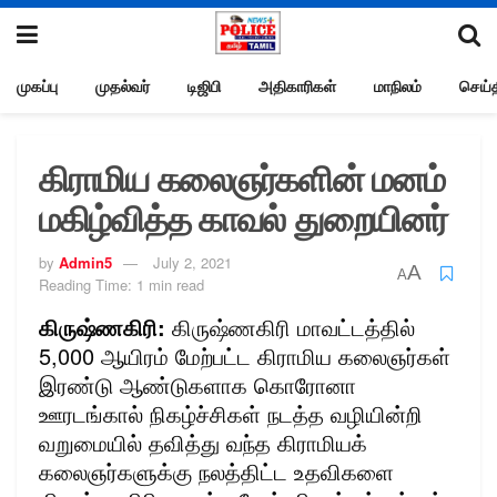
முகப்பு
முதல்வர்
டிஜிபி
அதிகாரிகள்
மாநிலம்
செய்த
கிராமிய கலைஞர்களின் மனம்
மகிழ்வித்த காவல் துறையினர்
by
Admin5
July 2, 2021
A
A
Reading Time: 1 min read
கிருஷ்ணகிரி:
கிருஷ்ணகிரி மாவட்டத்தில்
5,000 ஆயிரம் மேற்பட்ட கிராமிய கலைஞர்கள்
இரண்டு ஆண்டுகளாக கொரோனா
ஊரடங்கால் நிகழ்ச்சிகள் நடத்த வழியின்றி
வறுமையில் தவித்து வந்த கிராமியக்
கலைஞர்களுக்கு நலத்திட்ட உதவிகளை