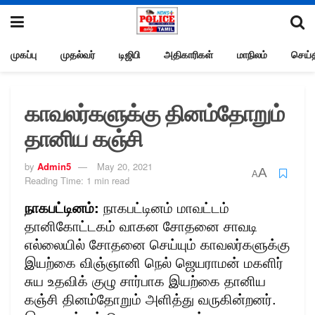
முகப்பு
முதல்வர்
டிஜிபி
அதிகாரிகள்
மாநிலம்
செய்த
காவலர்களுக்கு தினம்தோறும்
தானிய கஞ்சி
by
Admin5
May 20, 2021
A
A
Reading Time: 1 min read
நாகபட்டினம்:
நாகபட்டினம் மாவட்டம்
தானிகோட்டகம் வாகன சோதனை சாவடி
எல்லையில் சோதனை செய்யும் காவலர்களுக்கு
இயற்கை விஞ்ஞானி நெல் ஜெயராமன் மகளிர்
சுய உதவிக் குழு சார்பாக இயற்கை தானிய
கஞ்சி தினம்தோறும் அளித்து வருகின்றனர்.