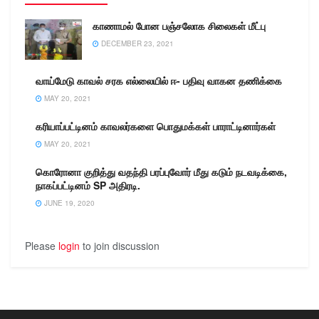
காணாமல் போன பஞ்சலோக சிலைகள் மீட்பு
DECEMBER 23, 2021
வாய்மேடு காவல் சரக எல்லையில் ஈ- பதிவு வாகன தணிக்கை
MAY 20, 2021
கரியாப்பட்டினம் காவலர்களை பொதுமக்கள் பாராட்டினார்கள்
MAY 20, 2021
கொரோனா குறித்து வதந்தி பரப்புவோர் மீது கடும் நடவடிக்கை,
நாகப்பட்டினம் SP அதிரடி.
JUNE 19, 2020
Please
login
to join discussion