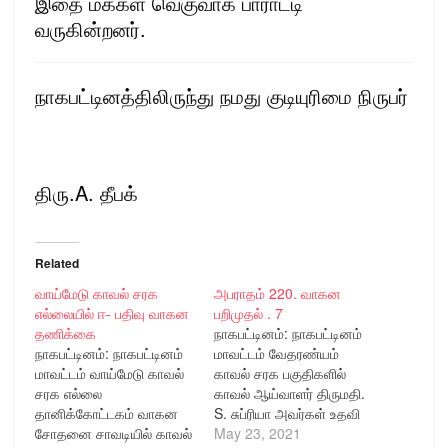
இதை மக்கள் வெகுவாக பாராட்டி
வருகின்றனர்.
நாகபட்டினத்திலிருந்து நமது குடியுரிமை நிருபர்
திரு.A. தீபக்
Related
வாய்மேடு காவல் சரக
அபராதம் 220. வாகன
எல்லையில் ஈ- பதிவு வாகன
பறிமுதல் . 7
தணிக்கை
நாகபட்டினம்: நாகபட்டினம்
நாகபட்டினம்: நாகபட்டினம்
மாவட்டம் வேதரண்யம்
மாவட்டம் வாய்மேடு காவல்
காவல் சரக பகுதிகளில்
சரக எல்லை
காவல் ஆய்வாளர் திருமதி.
தானிக்கோட்டகம் வாகன
S. சுப்ரியா அவர்கள் உதவி
சோதனை சாவடியில் காவல்
ஆய்வாளர் திரு.G.
May 23, 2021