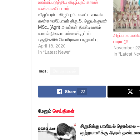
ஊக்கப்படுத்திய விழுப்புரம் காவல்
கண்காணிப்பாளர்
விழுப்புரம் : விழுப்புரம் மாவட்ட காவல்
கண்காணிப்பாளர் திரு.S. ஜெயக்குமார்
MSc.,(Agri) அவர்கள் திண்டிவனம்
காவல் நிலைய எல்லைக்குட்பட்ட
சிறப்பாக பணிய
பகுதிகளில் கொரோனா பாதுகாப்பு
பாராட்டு!
பணிகளில் ஈடுபட்டிருக்கும் காவலர்
April 18, 2020
November 22
நண்பர் குழு (Fop), மற்றும் தன்னார்வ
In "Latest News"
In "Latest Ne
ஊழியர்களுக்கு அரிசி, காய்கறிகளைப்
கொடுத்து ஊக்கப்படுத்தி
பாதுகாப்பாக பணிபுரிய ஆலோசனை
Tags:
இராமநாதபுரம்
வழங்கினார். விழுப்புரம் மாவட்டம்
தாலுகா காவல் நிலையத்திற்கு உட்பட்ட
கோணங்கி பாளையத்தில்
Share
123
இயங்கிவரும் கிருபாலயா நலம்
குன்றியோர் நல் வாழ்வு மையத்தில்
உள்ளவர்களுக்கு…
மேலும்
செய்திகள்
சிறுமிக்கு பாலியல் தொல்லை –
குற்றவாளிக்கு ஆயுள் தண்டன