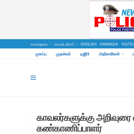
காவல்துறை
காவலர் தினம்
ENGLISH
KANNADA
YOUTU
முகப்பு
முதல்வர்
டிஜிபி
அதிகாரிகள்
காவலர்களுக்கு அறிவுரை 
கண்காணிப்பாளர்