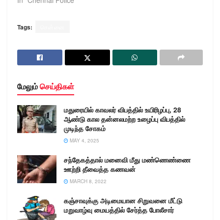
ஜோன்ஸ் 17.05.2021
அன்று இரவு நிறுவனத்தில்
எதிரில் நின்று செல்போன்
Tags:
சென்னை
பேசிக்
கொண்டிருந்தபோது, அவ்வ
ழியே இருசக்கர
வாகனத்தில்…
மேலும்
செய்திகள்
மதுரையில் காவலர் விபத்தில் உயிரிழப்பு, 28
ஆண்டு கால தன்னலமற்ற உழைப்பு விபத்தில்
முடிந்த சோகம்
MAY 4, 2025
சந்தேகத்தால் மனைவி மீது மண்ணெண்ணை
ஊற்றி தீவைத்த கணவன்
MARCH 8, 2022
கஞ்சாவுக்கு அடிமையான சிறுவனை மீட்டு
மறுவாழ்வு மையத்தில் சேர்த்த போலீசார்