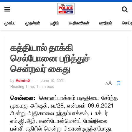
முகப்பு
முதல்வர்
டிஜிபி
அதிகாரிகள்
மாநிலம்
செய்த
கத்தியால் தாக்கி
செல்போனை பறித்துச்
சென்றவர் கைது
by
Admin5
June 10, 2021
A
A
Reading Time: 1 min read
சென்னை:
கொளப்பாக்கம் பகுதியை சேர்ந்த
முகமது அர்ஷத், வ/28, என்பவர் 09.6.2021
அன்று அதிகாலை நந்தம்பாக்கம், டாக்டர்
எம்.ஜி.ஆர். கண்டோன்மென்ட் மேல்நிலை
பள்ளி எதிரில் சென்று கொண்டிருந்தபோது,