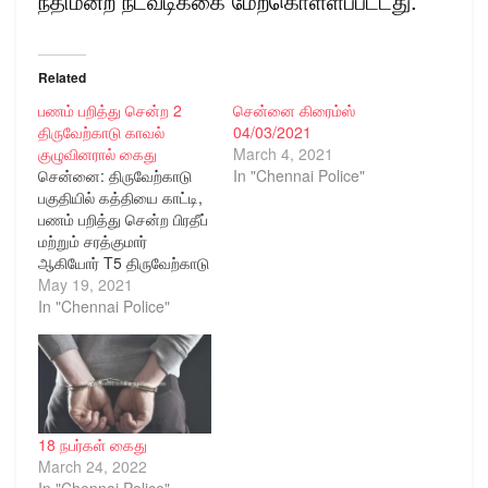
நீதிமன்ற நடவடிக்கை மேற்கொள்ளப்பட்டது.
Related
பணம் பறித்து சென்ற 2
சென்னை கிரைம்ஸ்
திருவேற்காடு காவல்
04/03/2021
குழுவினரால் கைது
March 4, 2021
சென்னை: திருவேற்காடு
In "Chennai Police"
பகுதியில் கத்தியை காட்டி,
பணம் பறித்து சென்ற பிரதீப்
மற்றும் சரத்குமார்
ஆகியோர் T5 திருவேற்காடு
காவல் குழுவினரால் கைது.
May 19, 2021
1 இருசக்கர வாகனம்
In "Chennai Police"
கைப்பற்றப்பட்டது.
சென்னை, நெற்குன்றம்,
பகுதியைச் சேர்ந்த
ஜோன்ஸ், வ/21 என்பவர்
அயனம்பாக்கத்தில் உள்ள
Biosafe Company என்ற
18 நபர்கள் கைது
தனியார் நிறுவனத்தில்
March 24, 2022
வேலை செய்து வருகிறார்.
In "Chennai Police"