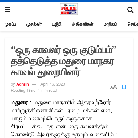
முகப்பு
முதல்வர்
டிஜிபி
அதிகாரிகள்
மாநிலம்
செய்த
“ஒரு காவலர் ஒரு குடும்பம்”
தத்தெடுத்த மதுரை மாநகர
காவல் துறையினர்
by
Admin
April 16, 2020
A
A
Reading Time: 1 min read
மதுரை :
மதுரை மாநகரில் ஆதரவற்றோர்,
மாற்றுத்திறனாளிகள், ஏழை மக்கள் என,
யாரும் உணவுப்பொருட்களுக்காக
சிரமப்படக்கூடாது என்பதை கவனத்தில்
கொண்டு அவர்களுக்கு உதவும் வகையில் ‘