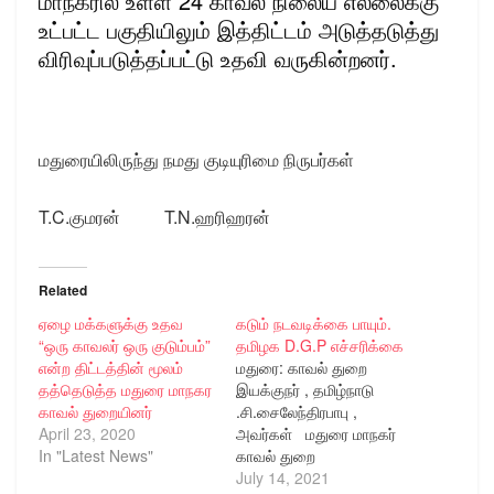
மாநகரில் உள்ள 24 காவல் நிலைய எல்லைக்கு
உட்பட்ட பகுதியிலும் இத்திட்டம் அடுத்தடுத்து
விரிவுப்படுத்தப்பட்டு உதவி வருகின்றனர்.
மதுரையிலிருந்து நமது குடியுரிமை நிருபர்கள்
T.C.குமரன் T.N.ஹரிஹரன்
Related
ஏழை மக்களுக்கு உதவ
கடும் நடவடிக்கை பாயும்.
“ஒரு காவலர் ஒரு குடும்பம்”
தமிழக D.G.P எச்சரிக்கை
என்ற திட்டத்தின் மூலம்
மதுரை: காவல் துறை
தத்தெடுத்த மதுரை மாநகர
இயக்குநர் , தமிழ்நாடு
காவல் துறையினர்
.சி.சைலேந்திரபாபு ,
April 23, 2020
அவர்கள் மதுரை மாநகர்
In "Latest News"
காவல் துறை
அலுவலகத்தில் தென்
July 14, 2021