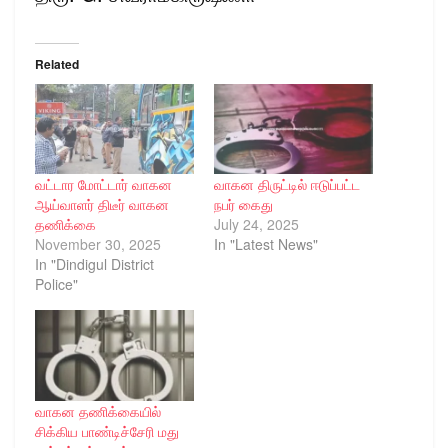
Related
வட்டார மோட்டார் வாகன
வாகன திருட்டில் ஈடுப்பட்ட
ஆய்வாளர் திடீர் வாகன
நபர் கைது
தணிக்கை
July 24, 2025
November 30, 2025
In "Latest News"
In "Dindigul District
Police"
வாகன தணிக்கையில்
சிக்கிய பாண்டிச்சேரி மது