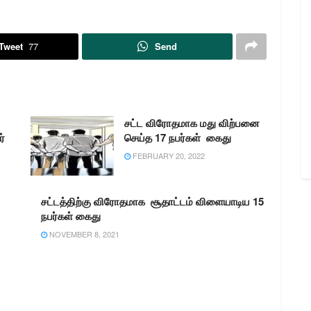
.இவர்களுக்கு 3பெண் குழந்தைகள்
உள்ளனர் .அவர்களை பார்த்துக்
கொள்வதற்கு குளத்துப்பாளையத்தை
கலைச்செல்வி (வயது 46) என்பவரை
Tweet
77
Send
வேலைக்கு அமர்த்தியிருந்தனர். அவர்
கடந்த…
சட்ட விரோதமாக மது விற்பனை
்
செய்த 17 நபர்கள் கைது
FEBRUARY 20, 2022
சட்டத்திற்கு விரோதமாக சூதாட்டம் விளையாடிய 15
நபர்கள் கைது
NOVEMBER 8, 2021