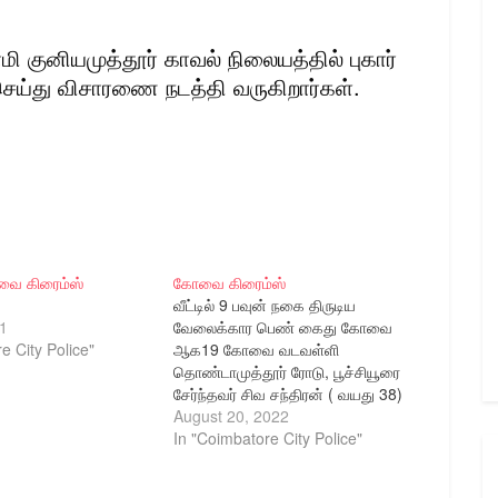
மி குனியமுத்தூர் காவல் நிலையத்தில் புகார்
 செய்து விசாரணை நடத்தி வருகிறார்கள்.
ை கிரைம்ஸ்
கோவை கிரைம்ஸ்
வீட்டில் 9 பவுன் நகை திருடிய
1
வேலைக்கார பெண் கைது கோவை
e City Police"
ஆக19 கோவை வடவள்ளி
தொண்டாமுத்தூர் ரோடு, பூச்சியூரை
சேர்ந்தவர் சிவ சந்திரன் ( வயது 38)
இவர் தனியார் பல்கலைக்கழகத்தில்
August 20, 2022
பேராசிரியராக பணியாற்றி வருகிறார்.
In "Coimbatore City Police"
இவரது மனைவி அரசு பள்ளி
ஆசிரியராக பணியாற்றி வருகிறார்