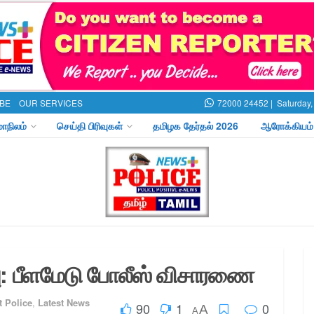
BE
OUR SERVICES
72000 24452 |
Saturday,
மாநிலம்
செய்தி பிரிவுகள்
தமிழக தேர்தல் 2026
ஆரோக்கியம்
சாவு: பீளமேடு போலீஸ் விசாரணை
t Police
,
Latest News
90
1
0
A
A