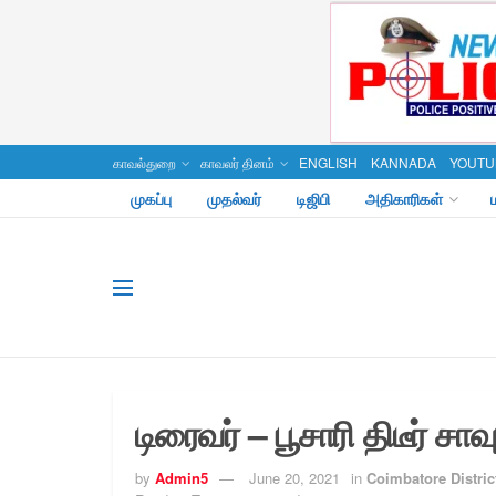
காவல்துறை
காவலர் தினம்
ENGLISH
KANNADA
YOUTU
முகப்பு
முதல்வர்
டிஜிபி
அதிகாரிகள்
டிரைவர் – பூசாரி திடீர் 
by
Admin5
June 20, 2021
in
Coimbatore Distric