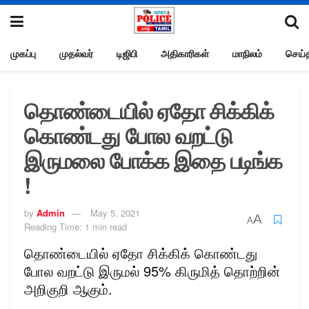
முகப்பு
முதல்வர்
டிஜிபி
அதிகாரிகள்
மாநிலம்
செய்த
தொண்டையில் ஏதோ சிக்கிக்
கொண்டது போல வறட்டு
இருமலை போக்க இதை படிங்க
!
by
Admin
May 5, 2021
A
A
Reading Time: 1 min read
தொண்டையில் ஏதோ சிக்கிக் கொண்டது
போல வறட்டு இருமல் 95% கிருமித் தொற்றின்
அறிகுறி ஆகும்.