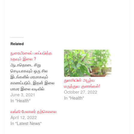
Related
நுரையீரலைப் பலப்படுத்த
உதவும் இலை ?
ஆடாதொடை சிறு
செடியாகவும் ஒரு சில
இடங்களில் மரமாகவும்
துளசியின் அபூர்வ
காணப்படும். இதன் இலை
மருத்துவ குணங்கள்!
மாமர இலை வடிவில்
October 27, 2022
இருக்கும். ஆடாதொடை
June 3, 2021
In "Health"
அதிகளவு கரியமில
In "Health"
வாயுவை உள்வாங்கி, பிராண
வங்கி மேலாளர் தற்கொலை
வாயுவை வெளியிடுகிறது.
April 12, 2022
இது அதிகளவு
In "Latest News"
ஆக்ஸிஜனை
வெளியிடுவதால் இதனை