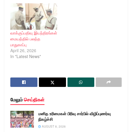
வாக்குப்பதிவு இயந்திரங்கள்
மையத்தில் பலத்த
பாதுகாப்பு
April 26, 2026
In "Latest News"
மேலும்
செய்திகள்
மனித உரிமைகள் பிரிவு சார்பில் விழிப்புணர்வு
நிகழ்ச்சி
AUGUST 8, 2026