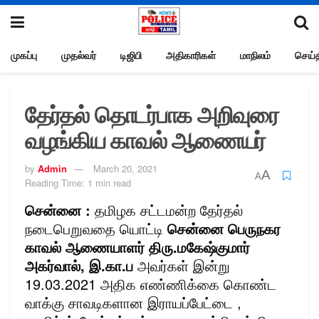
முகப்பு
முதல்வர்
டிஜிபி
அதிகாரிகள்
மாநிலம்
செய்த
தேர்தல் தொடர்பாக அறிவுரை
வழங்கிய காவல் ஆணையர்
by
Admin
March 20, 2021
A
A
Reading Time: 1 min read
சென்னை :
தமிழக சட்டமன்ற தேர்தல்
நடைபெறுவதை யொட்டி
சென்னை பெருநகர
காவல் ஆணையாளர் திரு.மகேஷ்குமார்
அகர்வால், இ.கா.ப
அவர்கள் இன்று
19.03.2021 அதிக எண்ணிக்கை கொண்ட
வாக்கு சாவடிகளான இராயப்பேட்டை ,