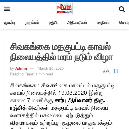
முகப்பு
முதல்வர்
டிஜிபி
அதிகாரிகள்
மாநிலம்
செய்த
சிவகங்கை மதகுபட்டி காவல்
நிலையத்தில் மரம் நடும் விழா
by
Admin
March 20, 2020
A
A
Reading Time: 1 min read
சிவகங்கை : சிவகங்கை மாவட்டம் மதகுபட்டி
காவல் நிலையத்தில் 19.03.2020 இன்று
காலை 7 மணிக்கு
சார்பு ஆய்வாளர் திரு.
ரஞ்சித்
அவர்கள் மதகுபட்டி காவல் நிலைய
வளாகத்தில் பசுமையை ஏற்படுத்தும்
விதமாகவும் சுற்றுப்புற சூழலை பாதுகாக்கும்