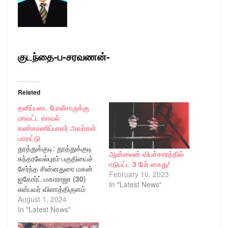
குடந்தை-ப-சரவணன்-
Related
தனிப்படை போலீசாருக்கு
மாவட்ட காவல்
கண்காணிப்பாளர் அவர்கள்
பாராட்டு
தூத்துக்குடி: தூத்துக்குடி
ஆன்லைன் விபச்சாரத்தில்
சுந்தரவேல்புரம் பகுதியைச்
ஈடுபட்ட 3 பேர் கைது!
சேர்ந்த சின்னதுரை மகன்
February 16, 2023
ஐகோர்ட் மகாராஜா (30)
In "Latest News"
என்பவர் விளாத்திகுளம்
காவல் நிலைய
August 1, 2024
எல்லைக்குட்பட்ட பகுதியில்
In "Latest News"
நடந்த கொலை முயற்சி