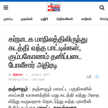
முகப்பு
முதல்வர்
டிஜிபி
அதிகாரிகள்
மாநிலம்
செய்த
கர்நாடக மாநிலத்திலிருந்து
கடத்தி வந்த பாட்டில்கள்,
கும்பகோணம் தனிப்படை
போலீசார் அதிரடி
by
Admin
June 4, 2021
A
A
Reading Time: 1 min read
தஞ்சாவூர்
: தஞ்சாவூர் மாவட்ட பகுதிகளில்
காய்கறி வாகனத்தில் மது கடத்தி வந்து அதை
விற்று வருவதாக தொடர்ந்து வந்த புகாரின்
பேரில் தஞ்சை
மாவட்ட காவல்துறை