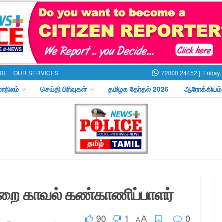
BE
OUR SERVICES
72000 24452 |
Friday
மாநிலம்
செய்தி பிரிவுகள்
தமிழக தேர்தல் 2026
ஆரோக்கியம்
ுறை காவல் கண்காணிப்பாளர்
90
1
0
A
A