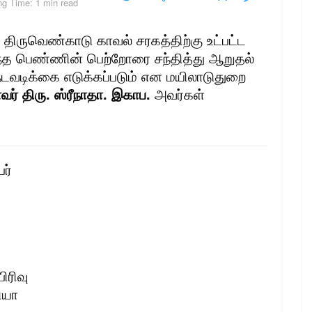
ng Time: 1 min read
 திருவெண்காடு காவல் சரகத்திற்கு உட்பட்ட
ழந்த பெண்ணின் பெற்றோரை சந்தித்து ஆறுதல்
 நடவடிக்கை எடுக்கப்படும் என மயிலாடுதுறை
் திரு. ஸ்ரீநாதா. இகாப.
அவர்கள்
பர்
ிரிவு
ியா