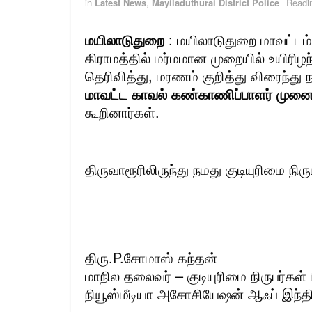
in
Latest News
,
Mayiladuthurai District Police
Readi
மயிலாடுதுறை
: மயிலாடுதுறை மாவட்டம்
கிராமத்தில் மர்மமான முறையில் உயிரி
தெரிவித்து, மரணம் குறித்து விரைந்து
மாவட்ட காவல் கண்காணிப்பாளர் முனைவர
கூறினார்கள்.
திருவாரூரிலிருந்து நமது குடியுரிமை நிரு
திரு.P.சோமாஸ் கந்தன்
மாநில தலைவர் – குடியுரிமை நிருபர்கள் ப
நியூஸ்மீடியா அசோசியேஷன் ஆஃப் இந்த