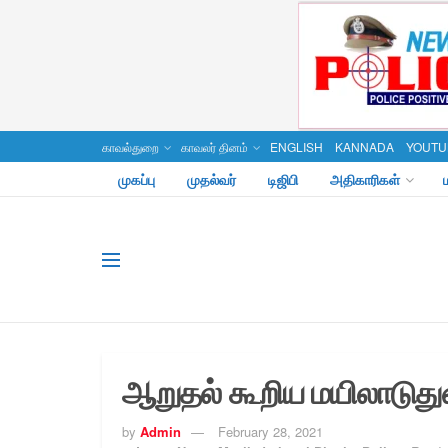
காவல்துறை
காவலர் தினம்
ENGLISH
KANNADA
YOUTU
முகப்பு
முதல்வர்
டிஜிபி
அதிகாரிகள்
ஆறுதல் கூறிய மயிலாடுத
by
Admin
February 28, 2021