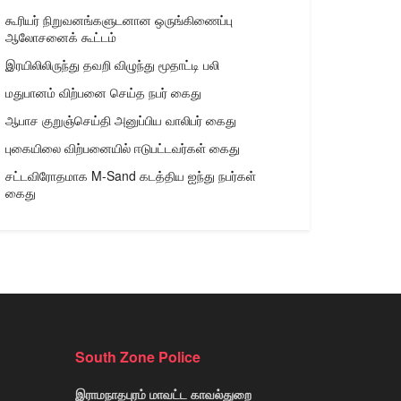
கூரியர் நிறுவனங்களுடனான ஒருங்கிணைப்பு
ஆலோசனைக் கூட்டம்
இரயிலிலிருந்து தவறி விழுந்து மூதாட்டி பலி
மதுபானம் விற்பனை செய்த நபர் கைது
ஆபாச குறுஞ்செய்தி அனுப்பிய வாலிபர் கைது
புகையிலை விற்பனையில் ஈடுபட்டவர்கள் கைது
சட்டவிரோதமாக M-Sand கடத்திய ஐந்து நபர்கள்
கைது
South Zone Police
இராமநாதபுரம் மாவட்ட காவல்துறை