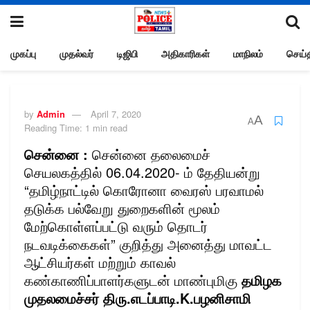
முகப்பு
முதல்வர்
டிஜிபி
அதிகாரிகள்
மாநிலம்
செய்த
by
Admin
April 7, 2020
A
A
Reading Time: 1 min read
சென்னை :
சென்னை தலைமைச்
செயலகத்தில் 06.04.2020- ம் தேதியன்று
“தமிழ்நாட்டில் கொரோனா வைரஸ் பரவாமல்
தடுக்க பல்வேறு துறைகளின் மூலம்
மேற்கொள்ளப்பட்டு வரும் தொடர்
நடவடிக்கைகள்” குறித்து அனைத்து மாவட்ட
ஆட்சியர்கள் மற்றும் காவல்
கண்காணிப்பாளர்களுடன் மாண்புமிகு
தமிழக
முதலமைச்சர் திரு.எடப்பாடி.K.பழனிசாமி