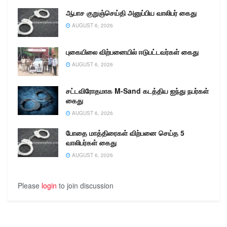
அதிகாரிகளுக்கான
ஆபாச குறுஞ்செய்தி அனுப்பிய வாலிபர் கைது
துப்பாக்கி சுடும்போட்டி
தூத்துக்குடி மாவட்ட காவல்
AUGUST 6, 2026
கண்காணிப்பாளர் திரு. S.
ஜெயக்குமார் மற்றும்
புகையிலை விற்பனையில் ஈடுபட்டவர்கள் கைது
கமாண்டோ படை காவல்
AUGUST 6, 2026
கண்காணிப்பாளர் திரு.
ரமேஷ் ஆகியோர்
முன்னிலையில்…
சட்டவிரோதமாக M-Sand கடத்திய ஐந்து நபர்கள்
கைது
AUGUST 6, 2026
போதை மாத்திரைகள் விற்பனை செய்த 5
வாலிபர்கள் கைது
AUGUST 6, 2026
Please
login
to join discussion