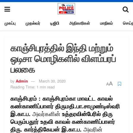
முகப்பு
முதல்வர்
டிஜிபி
அதிகாரிகள்
மாநிலம்
செய்த
காஞ்சிபுரத்தில் இந்தி மற்றும்
ஒடிசா மொழிகளில் விளம்பரப்
பலகை
by
Admin
March 30, 2020
A
A
Reading Time: 1 min read
காஞ்சிபுரம் : காஞ்சிபுரம்கா மாவட்ட காவல்
கண்காணிப்பாளர் திருமதி.பா.சாமுண்டிஸ்வரி
இ.கா.ப.
அவர்களின்
உத்தரவின்பேரில் திரு
பெரும்பதூர் உதவி காவல் கண்காணிப்பாளர்
திரு. கார்த்திகேயன் இ.கா.ப.
அவரின்