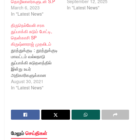
தொழிலாளர்களுடன் S.P
September 12, 2025
March 6, 2023
In "Latest News"
In "Latest News"
திருநெல்வேலி சரக
துப்பாக்கி சுடும் போட்டி,
தென்காசி SP
கிருஷ்ணராஜ் முதலிடம்
தூத்துக்குடி : தூத்துக்குடி
மாவட்டம் வல்லநாடு
துப்பாக்கி சுடுதளத்தில்
இன்று உயர்
அதிகாரிகளுக்கான
துப்பாக்கி சுடும் போட்டி
August 30, 2021
நடைபெற்றது -
In "Latest News"
திருநெல்வேலி சரகத்திற்கு
உட்பட்ட காவல்துறை
அதிகாரிகள் உயரதிகாரிகள்
கலந்து கொண்டனர்.
தூத்துக்குடி மாவட்டம்
வல்லநாடு துப்பாக்கி
சுடுதளத்தில் இன்று
மேலும்
செய்திகள்
(28.08.2021) உயர்