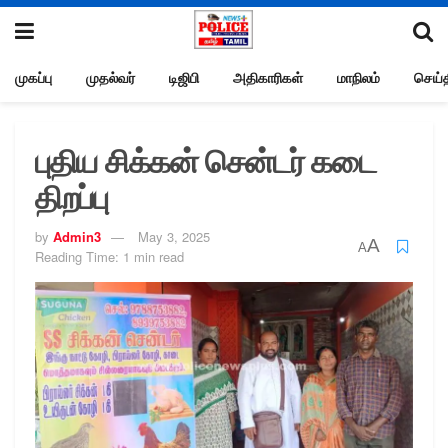
முகப்பு
முதல்வர்
டிஜிபி
அதிகாரிகள்
மாநிலம்
செய்த
புதிய சிக்கன் சென்டர் கடை
திறப்பு
by
Admin3
May 3, 2025
A
A
Reading Time: 1 min read