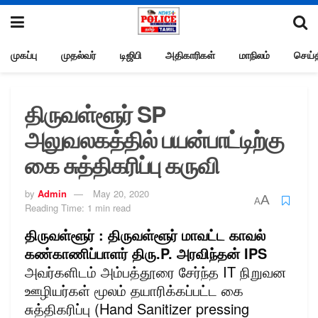
முகப்பு
முதல்வர்
டிஜிபி
அதிகாரிகள்
மாநிலம்
செய்த
திருவள்ளூர் SP
அலுவலகத்தில் பயன்பாட்டிற்கு
கை சுத்திகரிப்பு கருவி
by
Admin
May 20, 2020
A
A
Reading Time: 1 min read
திருவள்ளூர் :
திருவள்ளூர் மாவட்ட காவல்
கண்காணிப்பாளர் திரு.P. அரவிந்தன் IPS
அவர்களிடம் அம்பத்தூரை சேர்ந்த IT நிறுவன
ஊழியர்கள் மூலம் தயாரிக்கப்பட்ட கை
சுத்திகரிப்பு (Hand Sanitizer pressing