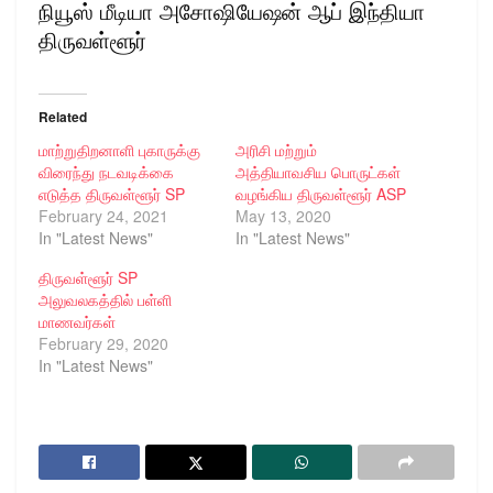
நியூஸ் மீடியா அசோஷியேஷன் ஆப் இந்தியா
திருவள்ளூர்
Related
மாற்றுதிறனாளி புகாருக்கு
அரிசி மற்றும்
விரைந்து நடவடிக்கை
அத்தியாவசிய பொருட்கள்
எடுத்த திருவள்ளூர் SP
வழங்கிய திருவள்ளூர் ASP
February 24, 2021
May 13, 2020
In "Latest News"
In "Latest News"
திருவள்ளூர் SP
அலுவலகத்தில் பள்ளி
மாணவர்கள்
February 29, 2020
In "Latest News"