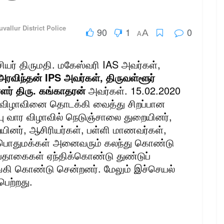
uvallur District Police
90
1
0
A
A
சியர் திருமதி. மகேஸ்வரி IAS அவர்கள்,
அரவிந்தன் IPS அவர்கள், திருவள்ளூர்
ர் திரு. கங்காதரன்
அவர்கள். 15.02.2020
ம் விழாவினை தொடக்கி வைத்து சிறப்பான
பு வார விழாவில் நெடுஞ்சாலை துறையினர்
,
ையினர், ஆசிரியர்கள், பள்ளி மாணவர்கள்,
 பொதுமக்கள் அனைவரும் கலந்து கொண்டு
பதாகைகள் ஏந்திக்கொண்டு துண்டுப்
கி கொண்டு சென்றனர். மேலும் இச்செயல்
ெற்றது.