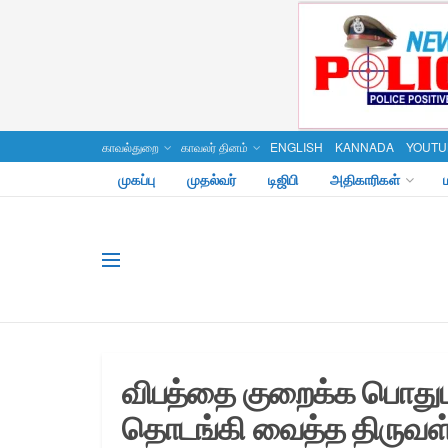
காவல்துறை
காவலர் தினம்
ENGLISH
KANNADA
YOUTU
முகப்பு
முதல்வர்
டிஜிபி
அதிகாரிகள்
விபத்தை குறைக்க பொது
தொடங்கி வைத்த திருவள்