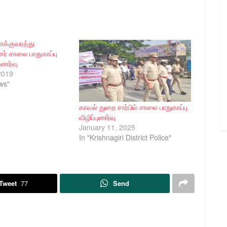
ோக்குவரத்து
ர் சாலை பாதுகாப்பு
புணர்வு
2019
ws"
காவல் துறை சார்பில் சாலை பாதுகாப்பு
விழிப்புணர்வு
January 11, 2025
In "Krishnagiri District Police"
Tweet
77
Send