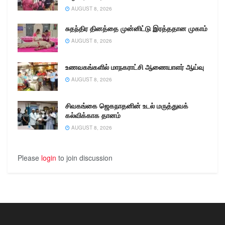
பொதுமக்கள் ஊரடங்கு
AUGUST 8, 2026
உத்தரவை மதித்து நடக்க
சுதந்திர தினத்தை முன்னிட்டு இரத்ததான முகாம்
கொரோனா வைரஸ் உருவ
கோலத்தை வரைந்து
AUGUST 8, 2026
கொரோனா…
உணவகங்களில் மாநகராட்சி ஆணையாளர் ஆய்வு
AUGUST 8, 2026
சிவகங்கை ஜெகநாதனின் உடல் மருத்துவக்
கல்விக்காக தானம்
AUGUST 8, 2026
Please
login
to join discussion