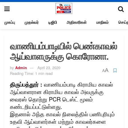
முகப்பு
முதல்வர்
டிஜிபி
அதிகாரிகள்
மாநிலம்
செய்த
வாணியம்பாடியில் பெண்காவல்
ஆய்வாளருக்கு கொரோனா.
by
Admin
April 23, 2020
A
A
Reading Time: 1 min read
திருப்பத்தூர் :
வாணியம்பாடி கிராமிய காவல்
ஆய்வாளரான கிராமிய காவல் அவருக்கு
வைரஸ் தொற்று PCR டெஸ்ட் மூலம்
கண்டறியப்பட்டுள்ளது.
இதனால் அந்த காவல் நிலைத்தில் பணிபுரியும்
உதவி ஆய்வாளர்கள் மற்றும் காவலர்களை