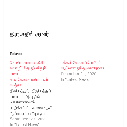
திரு.சதீஸ் குமார்
Related
கொரோனாவால் SSI
மக்கள் சேவையில் ஈடுபட்ட
உயிரிழப்பு! திருப்பத்தூர்
ஆய்வாளருக்கு கொரோனா
மாவட்ட
December 21, 2020
காவல்கண்காணிப்பாளர்
In "Latest News"
அஞ்சலி
திருப்பத்தூர்: திருப்பத்தூர்
மாவட்டம் ஆம்பூரில்
கொரோனாவால்
பாதிக்கப்பட்ட காவல் உதவி
ஆய்வாளர் உயிரிழந்தார்.
இவரின் உடலுக்கு மாவட்ட
September 27, 2020
காவல்துறை
In "Latest News"