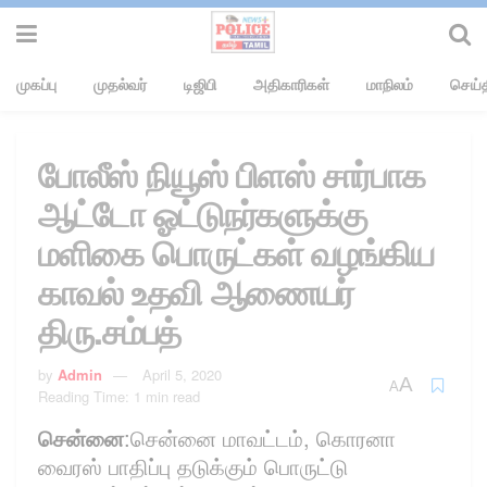
முகப்பு
முதல்வர்
டிஜிபி
அதிகாரிகள்
மாநிலம்
செய்த
போலீஸ் நியூஸ் பிளஸ் சார்பாக
ஆட்டோ ஓட்டுநர்களுக்கு
மளிகை பொருட்கள் வழங்கிய
காவல் உதவி ஆணையர்
திரு.சம்பத்
by
Admin
April 5, 2020
A
A
Reading Time: 1 min read
சென்னை
:சென்னை மாவட்டம், கொரனா
வைரஸ் பாதிப்பு தடுக்கும் பொருட்டு