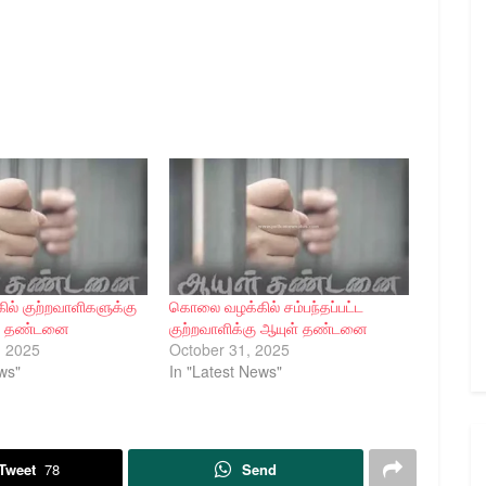
் குற்றவாளிகளுக்கு
கொலை வழக்கில் சம்பந்தப்பட்ட
ள் தண்டனை
குற்றவாளிக்கு ஆயுள் தண்டனை
, 2025
October 31, 2025
ws"
In "Latest News"
Tweet
78
Send