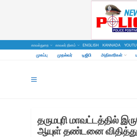
காவல்துறை
காவலர் தினம்
ENGLISH
KANNADA
YOUTU
முகப்பு
முதல்வர்
டிஜிபி
அதிகாரிகள்
தருமபுரி மாவட்டத்தில் இர
ஆயுள் தண்டனை விதித்து கூட