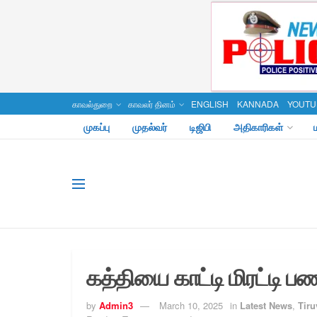
காவல்துறை
காவலர் தினம்
ENGLISH
KANNADA
YOUTU
முகப்பு
முதல்வர்
டிஜிபி
அதிகாரிகள்
கத்தியை காட்டி மிரட்டி ப
by
Admin3
March 10, 2025
in
Latest News
,
Tiru