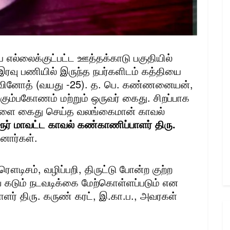
ல்லைக்குட்பட்ட ஊத்தக்காடு பகுதியில்
இரவு பணியில் இருந்த நபர்களிடம் கத்தியை
– 1.வினோத் (வயது -25). த. பெ. கண்ணனையன்,
 கும்பகோணம் மற்றும் ஒருவர் கைது. சிறப்பாக
நபர்களை கைது செய்த வலங்கைமான் காவல்
ரூர் மாவட்ட காவல் கண்காணிப்பாளர் திரு.
னார்கள்.
டிசம், வழிப்பறி, திருட்டு போன்ற குற்ற
ர்வ கடும் நடவடிக்கை மேற்கொள்ளப்படும் என
ாளர் திரு. கருண் கரட், இ.கா.ப., அவரகள்