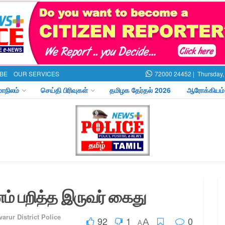
BE
OUR SERVICES
72000 24452 |
Thursday,
மாநிலம்
செய்தி பிரிவுகள்
தமிழக தேர்தல் 2026
ஆரோக்கியம்
ணம் பறித்த இருவர் கைது
varur District Police
92
1
0
A
A