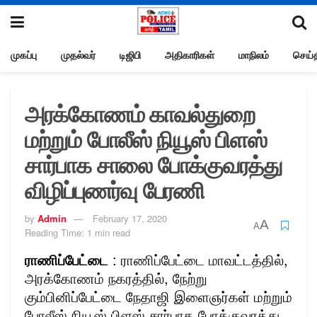
முகப்பு
முதல்வர்
டிஜிபி
அதிகாரிகள்
மாநிலம்
செய்த
அரக்கோணம் காவல்துறை
மற்றும் போலீஸ் நியூஸ் பிளஸ்
சார்பாக சாலை போக்குவரத்து
விழிப்புணர்வு பேரணி
by
Admin
February 17, 2020
A
A
Reading Time: 1 min read
ராணிப்பேட்டை
: ராணிப்பேட்டை மாவட்டத்தில்,
அரக்கோணம் நகரத்தில், நேற்று
கும்பினிப்பேட்டை நேதாஜி இளைஞர்கள் மற்றும்
போலீஸ் நியூஸ் பிளஸ் சார்பாக போக்குவரத்து