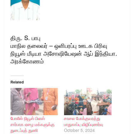
திரு. S. பாபு
மாநில தலைவர் – ஒளிபரப்பு ஊடக பிரிவு
நியூஸ் மீடியா அசோஷியேஷன் ஆப் இந்தியா.
அரக்கோணம்
Related
போலீஸ் நியூஸ் பிளஸ்
சாலை போக்குவரத்து
சார்பாக ஏழை மக்களுக்கு
பாதுகாப்பு விழிப்புணர்வு
துடைப்புத் துணி
October 5, 2024