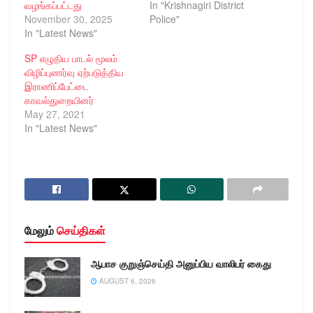
வழங்கப்பட்டது
In "Krishnagiri District
November 30, 2025
Police"
In "Latest News"
SP எழுதிய பாடல் மூலம்
விழிப்புணர்வு ஏற்படுத்திய
இராணிப்பேட்டை
காவல்துறையினர்
May 27, 2021
In "Latest News"
மேலும்
செய்திகள்
ஆபாச குறுஞ்செய்தி அனுப்பிய வாலிபர் கைது
AUGUST 6, 2026