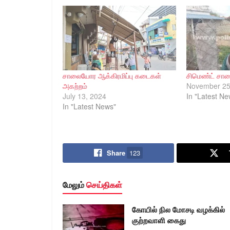
சாலையோர ஆக்கிரமிப்பு கடைகள்
சிமெண்ட் சாலை
அகற்றம்
November 25
July 13, 2024
In "Latest Ne
In "Latest News"
Share
123
மேலும்
செய்திகள்
கோயில் நில மோசடி வழக்கில்
குற்றவாளி கைது