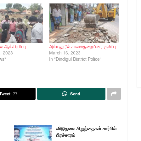
 ஆக்கிரமிப்பு
அய்யலூரில் காவல்துறையினர் குவிப்பு
, 2023
March 16, 2023
ws"
In "Dindigul District Police"
Tweet
77
Send
விடுதலை சிறுத்தைகள் சார்பில்
பிரச்சாரம்