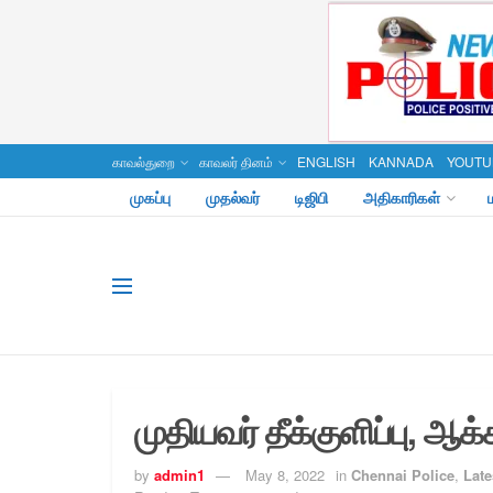
காவல்துறை
காவலர் தினம்
ENGLISH
KANNADA
YOUTU
முகப்பு
முதல்வர்
டிஜிபி
அதிகாரிகள்
முதியவர் தீக்குளிப்பு, ஆக்க
by
admin1
May 8, 2022
in
Chennai Police
,
Late