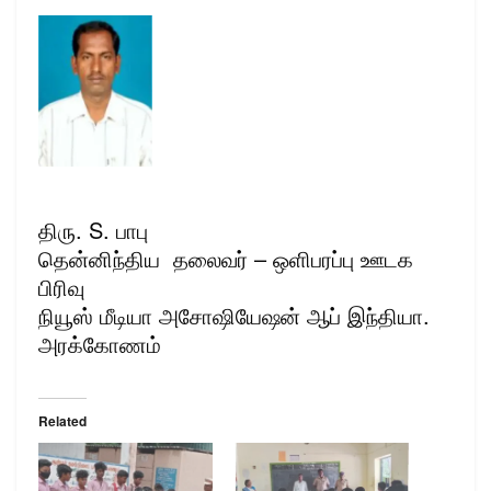
திரு. S. பாபு
தென்னிந்திய தலைவர் – ஒளிபரப்பு ஊடக
பிரிவு
நியூஸ் மீடியா அசோஷியேஷன் ஆப் இந்தியா.
அரக்கோணம்
Related