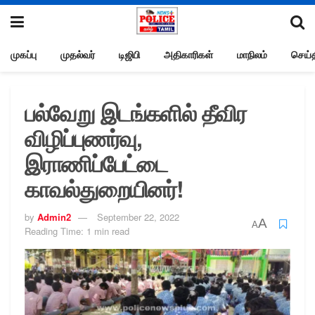
முகப்பு
முதல்வர்
டிஜிபி
அதிகாரிகள்
மாநிலம்
செய்த
பல்வேறு இடங்களில் தீவிர
விழிப்புணர்வு,
இராணிப்பேட்டை
காவல்துறையினர்!
by
Admin2
September 22, 2022
A
A
Reading Time: 1 min read