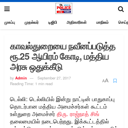
முகப்பு
முதல்வர்
டிஜிபி
அதிகாரிகள்
மாநிலம்
செய்த
காவல்துறையை நவீனப்படுத்த
ரூ.25 ஆயிரம் கோடி, மத்திய
அரசு ஒதுக்கீடு
by
Admin
September 27, 2017
A
A
Reading Time: 1 min read
டெல்லி: டெல்லியில் இன்று நாட்டின் பாதுகாப்பு
தொடர்பான மத்திய அமைச்சர்கள் கூட்டம்
உள்துறை அமைச்சர்
திரு. ராஜ்நாத் சிங்
தலைமையில் நடைபெற்றது. இக்கூட்டத்தில்