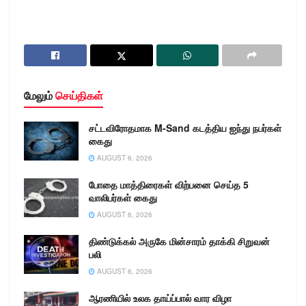
மேலும்
செய்திகள்
சட்டவிரோதமாக M-Sand கடத்திய ஐந்து நபர்கள்
கைது
AUGUST 6, 2026
போதை மாத்திரைகள் விற்பனை செய்த 5
வாலிபர்கள் கைது
AUGUST 6, 2026
திண்டுக்கல் அருகே மின்சாரம் தாக்கி சிறுவன்
பலி
AUGUST 6, 2026
ஆரணியில் உலக தாய்ப்பால் வார விழா