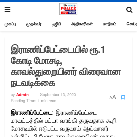
முகப்பு
முதல்வர்
டிஜிபி
அதிகாரிகள்
மாநிலம்
செய்த
இராணிப்பேட்டையில் ரூ.1
கோடி மோசடி,
காவல்துறையினர் விரைவான
நடவடிக்கை
by
Admin
September 13, 2020
A
A
Reading Time: 1 min read
இராணிப்பேட்டை
: இராணிப்பேட்டை
மாவட்டத்தில் பட்டா வாங்கி தருவதாக கூறி
மோசடியில் ஈடுபட்ட வருவாய் ஆய்வாளர்
உள்ளிட்ட 2 பேரை காவல்துறையினர் கைது